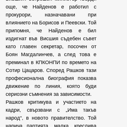
още, че Найденов е работил с
прокурори, назначавани при
влиянието на Борисов и Пеевски. Той
припомня, че Найденов е бил
издигнат във Висшия съдебен съвет
като главен секретар, посочен от
Боян Магдалинчев, а след това е
преминал в КПКОНПИ по времето на
Сотир Цацаров. Според Рашков тази
професионална биография показва
движение по линия, която буди
сериозни съмнения за зависимости.
Рашков критикува и участието на
кадри, свързвани с „Има такъв
народ“, в новото правителство. Той
нарича партията „малка, креслива