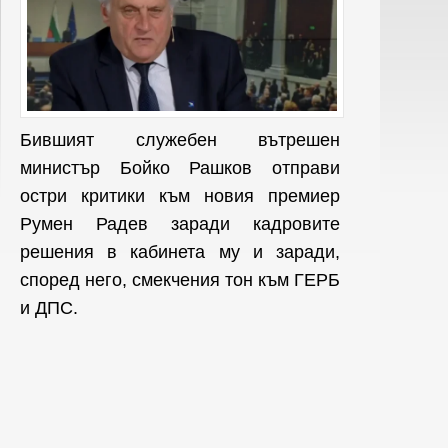
Бившият служебен вътрешен
министър Бойко Рашков отправи
остри критики към новия премиер
Румен Радев заради кадровите
решения в кабинета му и заради,
според него, смекчения тон към ГЕРБ
и ДПС.