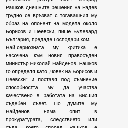
Рашков днешните решения на Радев
трудно се връзват с тогавашния му
образ на опонент на модела около
Борисов и Пеевски, пише Булевард
България, предаде Господари.ком.
Най-сериозната му критика е
насочена към новия правосъден
министър Николай Найденов. Рашков
го определя като „човек на Борисов и
Пеевски“ и поставя под съмнение
способността му да участва
качествено в работата на Висшия
съдебен съвет. По думите му
Найденов няма опит в
прокуратурата, следствието или
съда, което според Рашков е