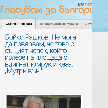
Статии от пресата
Успели българи в чужбина
Други
Бойко Рашков: Не мога
да повярвам, че това е
същият човек, който
излезе на площада с
вдигнат юмрук и каза:
„Мутри вън!"