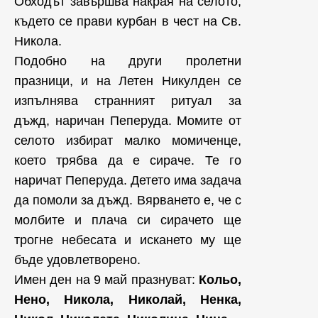
Обходът завършва накрая на селото,
където се прави курбан в чест на Св.
Никола.
Подобно на други пролетни
празници, и на Летен Никулден се
изпълнява странният ритуал за
дъжд, наричан Пеперуда. Момите от
селото избират малко момиченце,
което трябва да е сираче. Те го
наричат Пеперуда. Детето има задача
да помоли за дъжд. Вярването е, че с
молбите и плача си сирачето ще
трогне небесата и искането му ще
бъде удовлетворено.
Имен ден на 9 май празнуват:
Кольо,
Нено, Никола, Николай, Ненка,