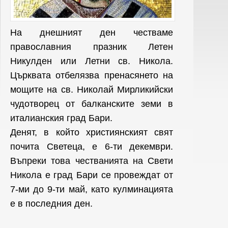
На днешният ден честваме
православния празник Летен
Никулден или Летни св. Никола.
Църквата отбелязва пренасянето на
мощите на св. Николай Мирликийски
чудотворец от балканските земи в
италианския град Бари.
Денят, в който християнският свят
почита Светеца, е 6-ти декември.
Въпреки това честванията на Свети
Никола е град Бари се провеждат от
7-ми до 9-ти май, като кулминацията
е в последния ден.