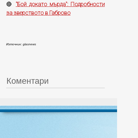
"Бой докато мърда": Подробности
🔴
за зверството в Габрово
Източник: glasnews
Коментари
© 20