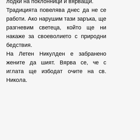
лодки на поклонници и вярващи.
Традицията повелява днес да не се
работи. Ако нарушим тази заръка, ще
разгневим светеца, който ще ни
накаже за своеволието с природни
бедствия.
На Летен Никулден е забранено
жените да шият. Вярва се, че с
иглата ще избодат очите на св.
Никола.