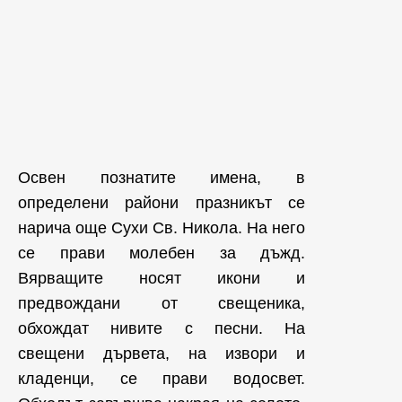
Освен познатите имена, в
определени райони празникът се
нарича още Сухи Св. Никола. На него
се прави молебен за дъжд.
Вярващите носят икони и
предвождани от свещеника,
обхождат нивите с песни. На
свещени дървета, на извори и
кладенци, се прави водосвет.