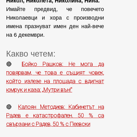
Никол, Николета, Николина, Нина.
Имайте предвид, че повечето
Николаевци и хора с производни
имена празнуват имен ден най-вече
на 6 декември.
Какво четем:
Бойко Рашков: Не мога да
🔴
повярвам, че това е същият човек,
който излезе на площада с вдигнат
юмрук и каза: „Мутри вън!"
Калоян Методиев: Кабинетът на
🔴
Радев е катастрофален. 50 % са
свързани с Радев, 50 % с Пеевски