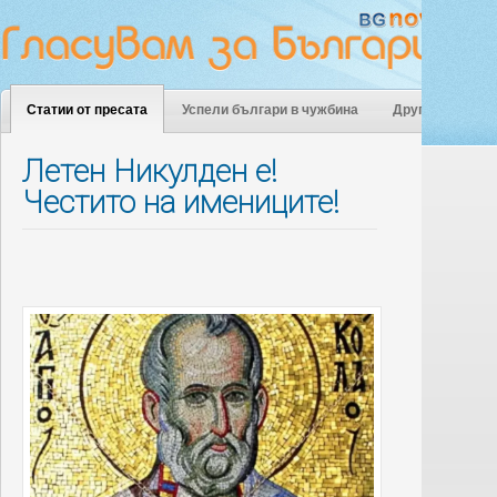
Статии от пресата
Успели българи в чужбина
Други
Летен Никулден е!
Честито на имениците!