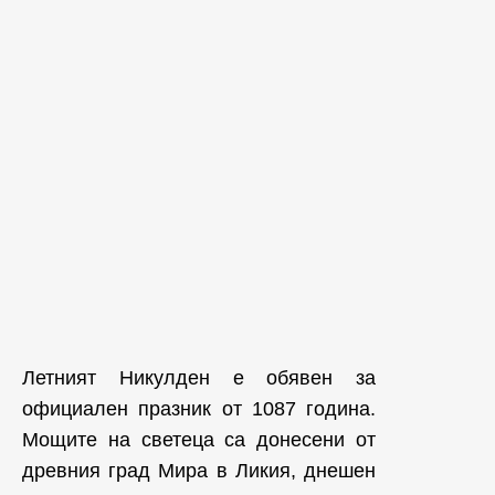
Летният Никулден е обявен за
официален празник от 1087 година.
Мощите на светеца са донесени от
древния град Мира в Ликия, днешен