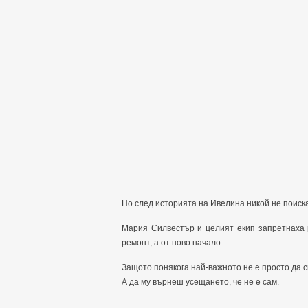
Но след историята на Ивелина никой не поиска
Мария Силвестър и целият екип запретнаха 
ремонт, а от ново начало.
Защото понякога най-важното не е просто да 
А да му върнеш усещането, че не е сам.