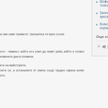
Шофьо
толко
Засич
пресл
Колко
портм
а сме само тримата“, прошепна тя през сълзи.
Още с
Н
о – човекът, който ги е учил да ловят риба, който е готвел
новените дни в спомени.
ите на майсторите.
ите си, а останалите от екипа също трудно скриха колко
ото.