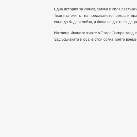
Една история за любов, загуба и сила разтърс
Този път екипът на предаването прекрачи пра
сама да бъде и майка, и баща на двете си деца
Ивелина Иванова живее в Стара Загора заедно
Зад усмивката ѝ обаче стои болка, която време