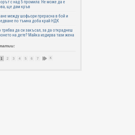
рът с над 5 промила: Не може да е
ва, ще дам кръв
ане между шофьори прерасна в бой и
едване по тъмна доба край НДК
 трябва да си закъсал, за да откраднеш
онето на дете? Майка издирва тази жена
татии:
К
1
2
3
4
5
6
7
8
9
10