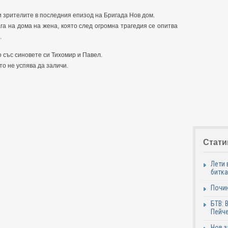
и зрителите в последния епизод на Бригада Нов дом.
га на дома на жена, която след огромна трагедия се опитва
.
 със синовете си Тихомир и Павел.
то не успява да заличи.
Стати
Лети 
битка
Почи
БТВ: 
Пейче
Нов 