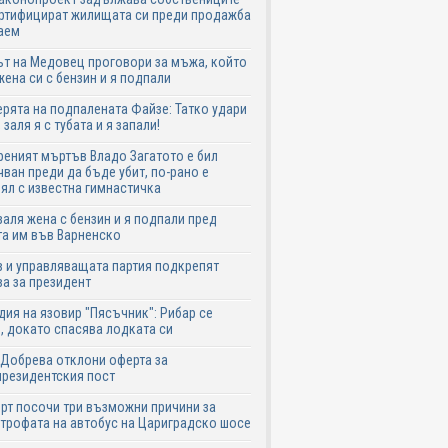
ртифицират жилищата си преди продажба
аем
т на Медовец проговори за мъжа, който
жена си с бензин и я подпали
ята на подпалената Файзе: Татко удари
 заля я с тубата и я запали!
еният мъртъв Владо Загатото е бил
ван преди да бъде убит, по-рано е
ял с известна гимнастичка
аля жена с бензин и я подпали пред
а им във Варненско
 и управляващата партия подкрепят
а за президент
дия на язовир "Пясъчник": Рибар се
, докато спасява лодката си
Добрева отклони оферта за
резидентския пост
рт посочи три възможни причини за
трофата на автобус на Цариградско шосе