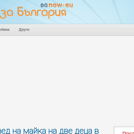
жбина
Други
ед на майка на две деца в
Посл