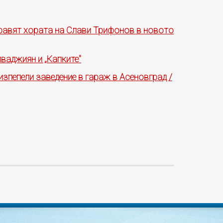
правят хората на Слави Трифонов в новото
лваджиян и „Капките"
изпепели заведение в гараж в Асеновград /