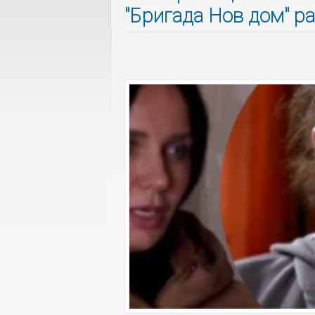
"Бригада Нов дом" р