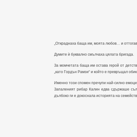
„Откраднаха баща им, моята любов… и оттогав
Думите ѝ буквално смълчаха цялата бригада.
За момчетата баща им остава герой от детствот
„като Гордън Рамзи“ и който е превръщал обик
Именно този спомен пречупи най-силно емоци
Запаленият рибар Калин едва сдържаше сълз
дълбоко ги е докоснала историята на семейств