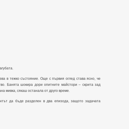
агубата.
азва в тежко състояние. Още с първия оглед става ясно, че
во. Банята шокира дори опитните майстори – скрита зад
ана мивка, сякаш останала от друго време.
нтът да бъде разделен в два епизода, защото задачата