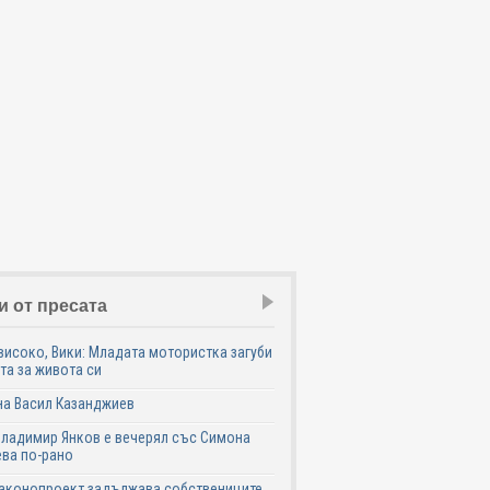
и от пресата
високо, Вики: Младата мотористка загуби
та за живота си
на Васил Казанджиев
Владимир Янков е вечерял със Симона
ва по-рано
законопроект задължава собствениците