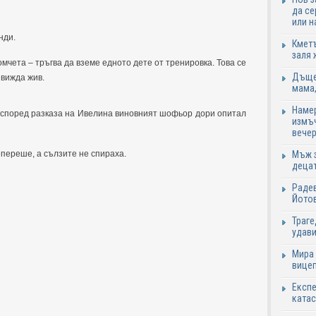
да се
или н
нди.
Кметъ
заля 
мчета – тръгва да вземе едното дете от тренировка. Това се
Дъщер
 вижда жив.
мама,
Намер
 а според разказа на Ивелина виновният шофьор дори опитал
измъч
вечер
Мъж з
епереше, а сълзите не спираха.
децат
Радев
Йотов
Траге
удави
Мира 
вицеп
Експе
катас