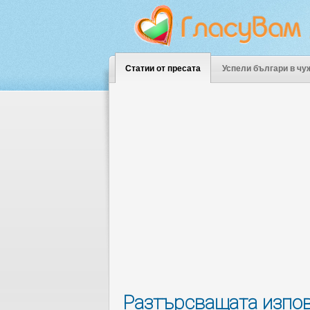
Статии от пресата
Успели българи в чу
Разтърсващата изпов