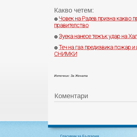
Какво четем:
Човек на Радев призна какво 
🔴
правителство
Зуека нанесе тежък удар на Ха
🔴
Теч на газ предизвика пожар и 
🔴
СНИМКИ
Източник: За Жената
Коментари
Гласувам за България