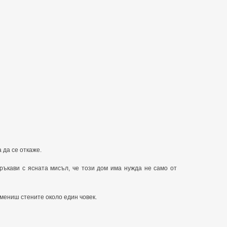
 да се откаже.
ръкави с ясната мисъл, че този дом има нужда не само от
смениш стените около един човек.