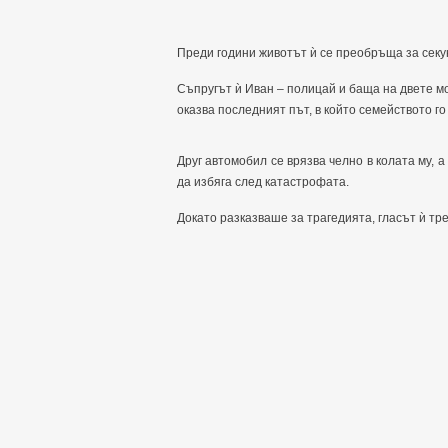
Преди години животът ѝ се преобръща за секу
Съпругът ѝ Иван – полицай и баща на двете мо
оказва последният път, в който семейството го
Друг автомобил се врязва челно в колата му,
да избяга след катастрофата.
Докато разказваше за трагедията, гласът ѝ тр