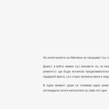
Но изпитанията за Ивелина не свършват със з
Домът, в който живее със синовете си, се ок
ремонтът ще бъде истинско предизвикателст
гардероб врата, със стара чугунена вана и зид
В един момент дори се появява идея ремо
изглеждала почти непосилна за само пет дни.