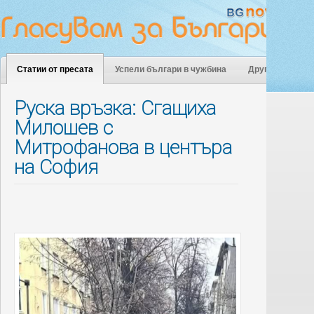
Статии от пресата
Успели българи в чужбина
Други
Руска връзка: Сгащиха
Милошев с
Митрофанова в центъра
на София