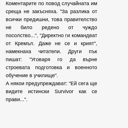
Коментарите по повод случайната им
среща не закъсняха. "За разлика от
всички предишни, това правителство
не било редено от чуждо
посолство...", "Директно ги командват
от Кремъл. Даже не се и крият",
намекнаха читатели. Други пък
пишат: "Уговаря го да върне
строевата подготовка и военното
обучение в училище".
А някои предупреждават: "Ей сега ще
видите истински Survivor как се
прави...".