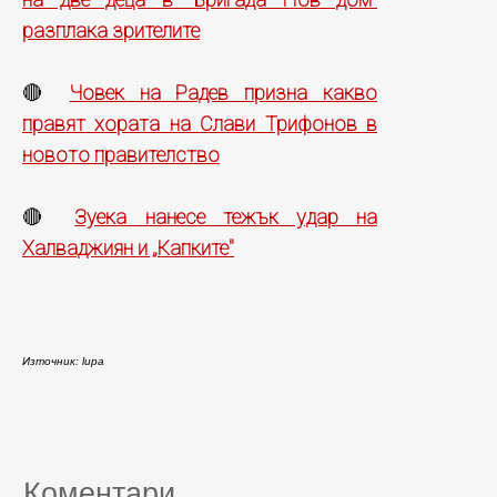
разплака зрителите
Човек на Радев призна какво
🔴
правят хората на Слави Трифонов в
новото правителство
Зуека нанесе тежък удар на
🔴
Халваджиян и „Капките"
Източник: lupa
Коментари