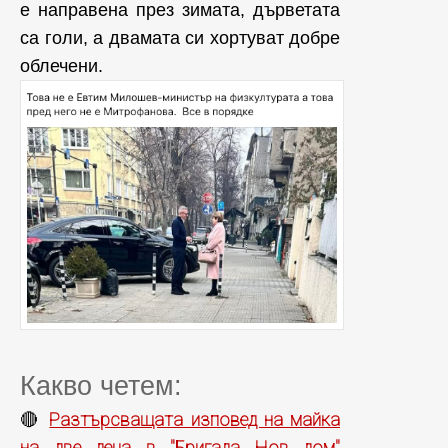
е направена през зимата, дърветата
са голи, а двамата си хортуват добре
облечени.
Какво четем:
Разтърсващата изповед на майка
🔴
на две деца в "Бригада Нов дом"