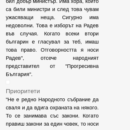
бил добър министър. Има хора, които
са били министри и след това чувам
ужасяващи неща. Сигурно има
недоволни. Това е изборът на Радев
във случая. Когато всеки втори
българин е гласувал за теб, имаш
това право. Отговорността я носи
Радев", отсече народният
представител от "Прогресивна
България".
Приоритети
"Не е редно Народното събрание да
сваля и да вдига охраната на някого.
То се занимава със закони. Когато
правиш закони за един човек, то носи