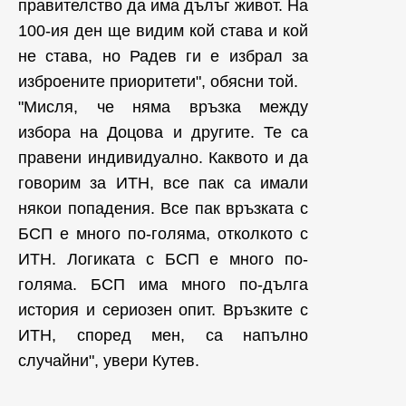
правителство да има дълъг живот. На
100-ия ден ще видим кой става и кой
не става, но Радев ги е избрал за
изброените приоритети", обясни той.
"Мисля, че няма връзка между
избора на Доцова и другите. Те са
правени индивидуално. Каквото и да
говорим за ИТН, все пак са имали
някои попадения. Все пак връзката с
БСП е много по-голяма, отколкото с
ИТН. Логиката с БСП е много по-
голяма. БСП има много по-дълга
история и сериозен опит. Връзките с
ИТН, според мен, са напълно
случайни", увери Кутев.