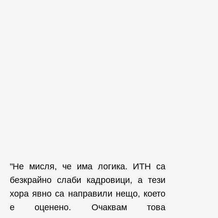
"Не мисля, че има логика. ИТН са
безкрайно слаби кадровици, а тези
хора явно са направили нещо, което
е оценено. Очаквам това