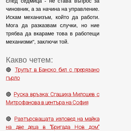
след седмица - не става въпрос за
чиновник, а за начина на управление.
Искам механизъм, който да работи.
Мога да разказвам случки, но ние
трябва да вкараме това в работещи
механизми", заключи той.
Какво четем:
Трупът в Банско бил с прерязано
🔴
гърло
Руска връзка: Сгащиха Милошев с
🔴
Митрофанова в центъра на София
Разтърсващата изповед на майка
🔴
на две деца в "Бригада Нов дом"