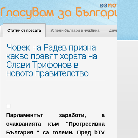
Статии от пресата
Успели българи в чужбина
Други
Човек на Радев призна
какво правят хората на
Слави Трифонов в
новото правителство
Парламентът заработи, а
очакванията към "Прогресивна
България " са големи. Пред bTV