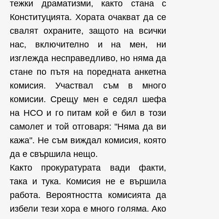
тежки драматизми, както стана с
Конституцията. Хората очакват да се
свалят охраните, защото на всички
нас, включително и на мен, ни
изглежда несправедливо, но няма да
стане по пътя на поредната анкетна
комисия. Участвал съм в много
комисии. Срещу мен е седял шефа
на НСО и го питам кой е бил в този
самолет и той отговаря: "Няма да ви
кажа". Не съм виждал комисия, която
да е свършила нещо.
Както прокуратурата вади факти,
така и тука. Комисия не е вършила
работа. Вероятността комисията да
избели тези хора е много голяма. Ако