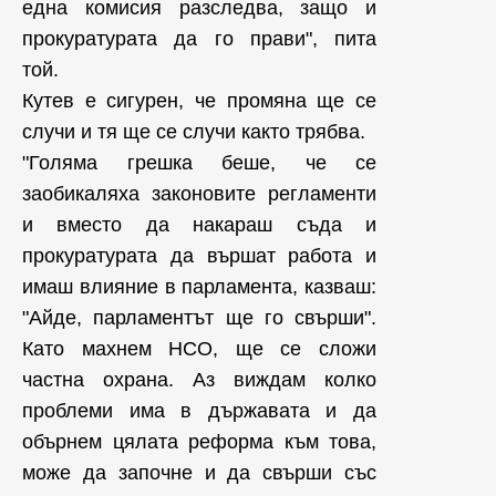
една комисия разследва, защо и
прокуратурата да го прави", пита
той.
Кутев е сигурен, че промяна ще се
случи и тя ще се случи както трябва.
"Голяма грешка беше, че се
заобикаляха законовите регламенти
и вместо да накараш съда и
прокуратурата да вършат работа и
имаш влияние в парламента, казваш:
"Айде, парламентът ще го свърши".
Като махнем НСО, ще се сложи
частна охрана. Аз виждам колко
проблеми има в държавата и да
обърнем цялата реформа към това,
може да започне и да свърши със