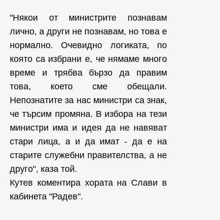
"Някои от министрите познавам
лично, а други не познавам, но това е
нормално. Очевидно логиката, по
която са избрани е, че нямаме много
време и трябва бързо да правим
това, което сме обещали.
Непознатите за нас министри са знак,
че търсим промяна. В избора на тези
министри има и идея да не навяват
стари лица, а и да имат - да е на
старите служебни правителства, а не
друго", каза той.
Кутев коментира хората на Слави в
кабинета "Радев".