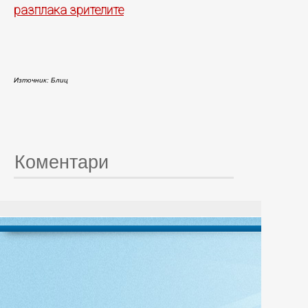
разплака зрителите
Източник: Блиц
Коментари
© 20