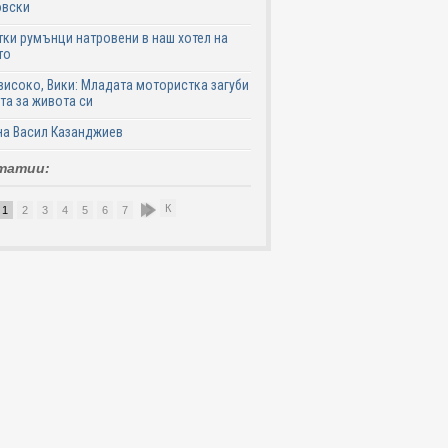
овски
ки румънци натровени в наш хотел на
то
високо, Вики: Младата мотористка загуби
та за живота си
на Васил Казанджиев
татии:
К
1
2
3
4
5
6
7
8
9
10