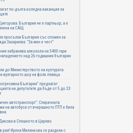
-79
агат по-дълга коледна ваканция за
ците
Григорова: България не е партньор, а е
инена на САЩ
я просълзи България със спомен за
да Захариева: "За мен е чест"
ния забранява алкохола на 5400 гари
нападението над 26-годишния българин
ли до Министерството на културата
и вулгарното шоу на фолк певица
рогресивна България" предлагат
цията на депутатите да бъде от 5 до 23
т
ичен автотранспорт": Спирачната
ма на автобуса от вчерашното ПТП е била
авна
Дикова в Спешното в Царево
в рая! Ирена Милянкова се раздели с