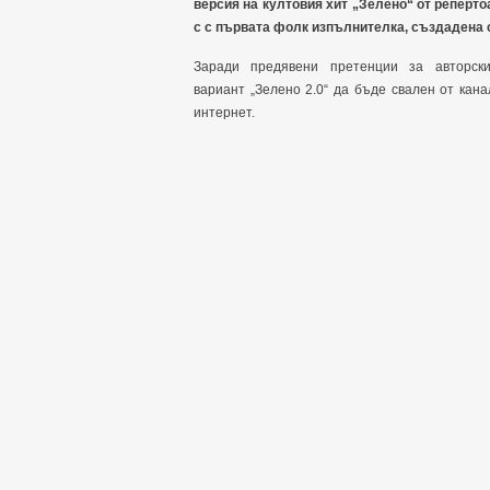
версия на култовия хит „Зелено“ от реперто
с с първата фолк изпълнителка, създадена с
Заради предявени претенции за авторс
вариант „Зелено 2.0“ да бъде свален от кан
интернет.