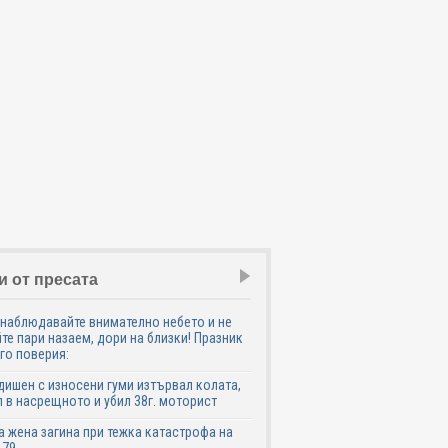
и от пресата
наблюдавайте внимателно небето и не
те пари назаем, дори на близки! Празник
го поверия:
дишен с износени гуми изтървал колата,
 в насрещното и убил 38г. моторист
 жена загина при тежка катастрофа на