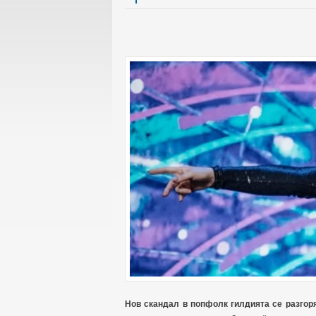
Нов скандал в попфолк гилдията се разгор