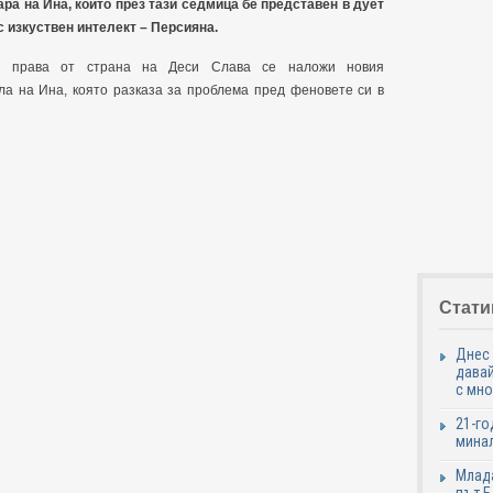
ара на Ина, който през тази седмица бе представен в дует
 изкуствен интелект – Персияна.
ки права от страна на Деси Слава се наложи новия
ала на Ина, която разказа за проблема пред феновете си в
Стати
Днес 
давай
с мно
21-го
минал
Млада