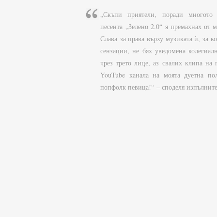
„Скъпи приятели, поради многото
песента „Зелено 2.0“ я премахнах от 
Слава за права върху музиката ѝ, за к
сензации, не бях уведомена колегиал
чрез трето лице, аз свалих клипа на 
YouTube канала на моята дуетна по
попфолк певица!“ – споделя изпълните