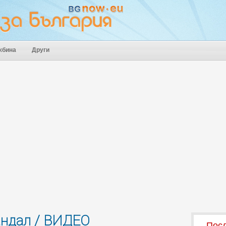
жбина
Други
андал / ВИДЕО
Посл