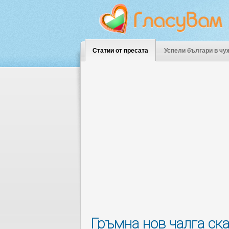
Статии от пресата
Успели българи в чу
Гръмна нов чалга ск