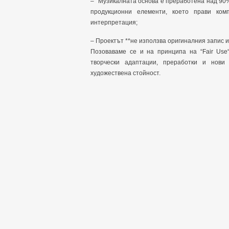
– "Музикалната основа е преработена над 90%
продукционни елементи, което прави ком
интерпретация;
– Проектът **не използва оригиналния запис и
Позоваваме се и на принципа на “Fair Use
творчески адаптации, преработки и нови
художествена стойност.