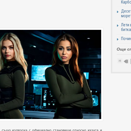
Карб
Десет
море
Лети 
битка
Почи
Още с
Н
o също излязоха с официално становище относно казуса и