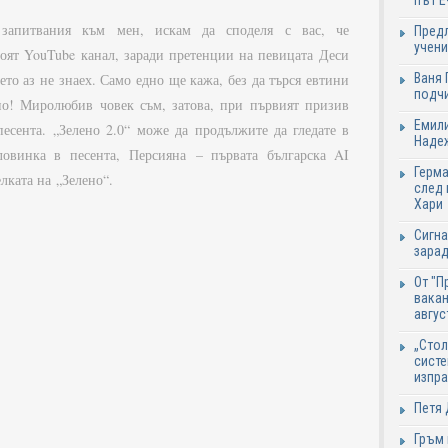
път Е
 запитвания към мен, искам да споделя с вас, че
Предл
учени
моят YouTube канал, заради претенции на певицата Деси
оето аз не знаех. Само едно ще кажа, без да търся евтини
Ваня 
подч
но! Миролюбив човек съм, затова, при първият призив
Емили
песента. „Зелено 2.0“ може да продължите да гледате в
Надеж
ловинка в песента, Персияна – първата българска AI
Герма
лката на „Зелено“.
след 
Хари
Сигна
зарад
От "П
вакан
авгус
„Стол
систе
изпр
Петя 
Гръм 