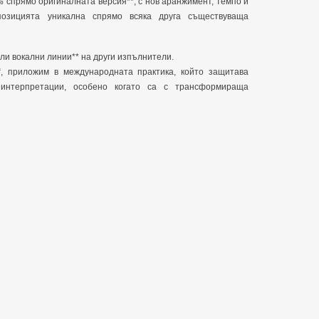
 спрямо оригиналната версия**, с нов аранжимент, темпо и
позицията уникална спрямо всяка друга съществуваща
ли вокални линии** на други изпълнители.
“, приложим в международната практика, който защитава
 интерпретации, особено когато са с трансформираща