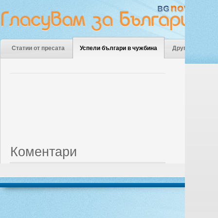
Статии от пресата
Успели българи в чужбина
Други
Коментари
© 20