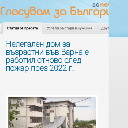
Статии от пресата
Успели българи в чужбина
Други
Нелегален дом за
възрастни във Варна е
работил отново след
пожар през 2022 г.