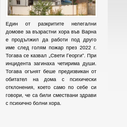
Един от разкритите нелегални
домове за възрастни хора във Варна
е продължил да работи под друго
име след голям пожар през 2022 г.
Тогава се казвал „Свети Георги”. При
инцидента загинаха четирима души.
Тогава огънят беше предизвикан от
обитател на дома с психически
отклонения, което само по себе си
говори, че са били смествани здрави
с психично болни хора.