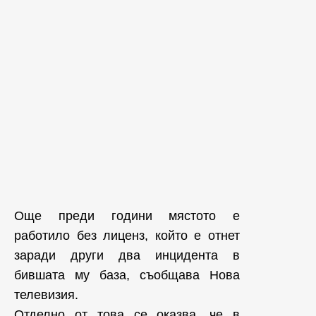
Още преди години мястото е
работило без лиценз, който е отнет
заради други два инцидента в
бившата му база, съобщава Нова
телевизия.
Отделно от това се оказва, че в