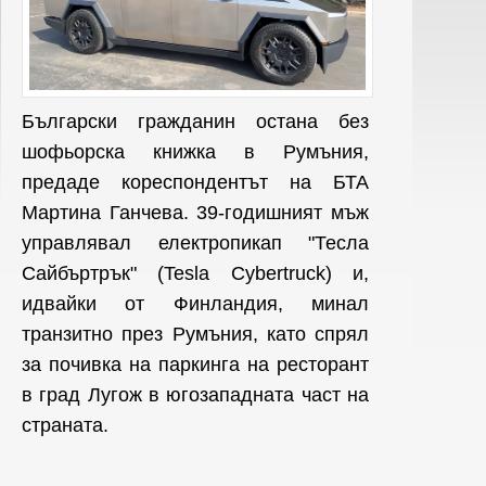
Български гражданин остана без
шофьорска книжка в Румъния,
предаде кореспондентът на БТА
Мартина Ганчева. 39-годишният мъж
управлявал електропикап "Тесла
Сайбъртрък" (Tesla Cybertruck) и,
идвайки от Финландия, минал
транзитно през Румъния, като спрял
за почивка на паркинга на ресторант
в град Лугож в югозападната част на
страната.