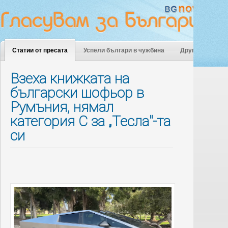
Статии от пресата
Успели българи в чужбина
Други
Взеха книжката на
български шофьор в
Румъния, нямал
категория C за „Тесла"-та
си