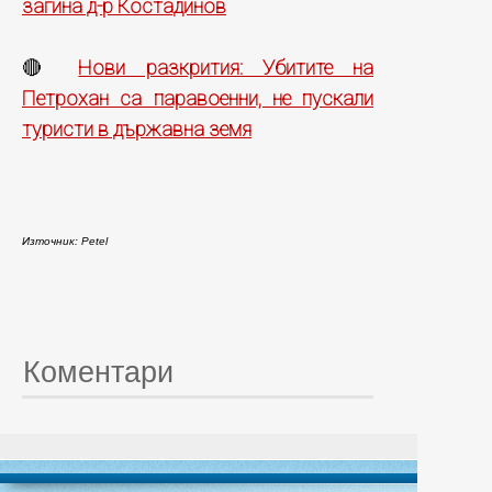
загина д-р Костадинов
Нови разкрития: Убитите на
🔴
Петрохан са паравоенни, не пускали
туристи в държавна земя
Източник: Petel
Коментари