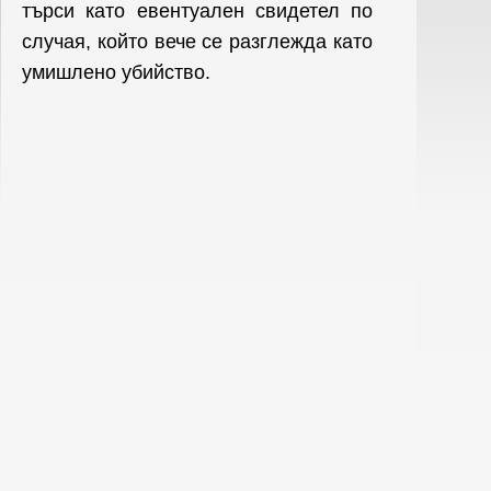
търси като евентуален свидетел по
случая, който вече се разглежда като
умишлено убийство.