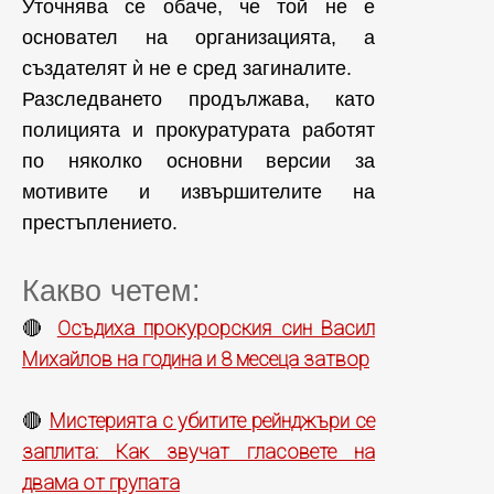
Уточнява се обаче, че той не е
основател на организацията, а
създателят ѝ не е сред загиналите.
Разследването продължава, като
полицията и прокуратурата работят
по няколко основни версии за
мотивите и извършителите на
престъплението.
Какво четем:
Осъдиха прокурорския син Васил
🔴
Михайлов на година и 8 месеца затвор
Мистерията с убитите рейнджъри се
🔴
заплита: Как звучат гласовете на
двама от групата