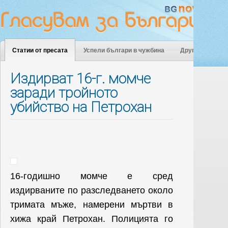
Статии от пресата
Успели българи в чужбина
Други
Издирват 16-г. момче
заради тройното
убийство на Петрохан
16-годишно момче е сред
издирваните по разследването около
тримата мъже, намерени мъртви в
хижа край Петрохан. Полицията го