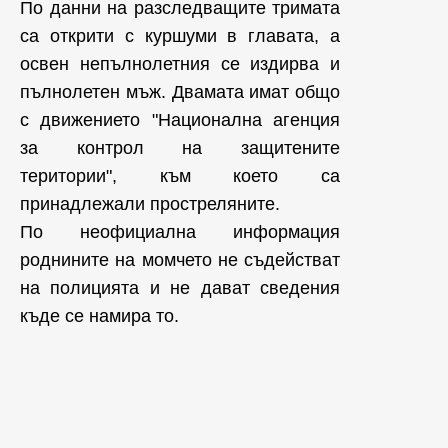
По данни на разследващите тримата
са открити с куршуми в главата, а
освен непълнолетния се издирва и
пълнолетен мъж. Двамата имат общо
с движението "Национална агенция
за контрол на защитените
територии", към което са
принадлежали простреляните.
По неофициална информация
роднините на момчето не съдействат
на полицията и не дават сведения
къде се намира то.