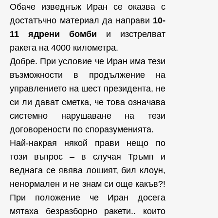
Обаче изведнъж Иран се оказва с
достатъчно материал да направи
10-
11 ядрени бомби
и изстрелват
ракета на 4000 километра.
Добре. При условие че Иран има тези
възможности в продължение на
управлението на шест президента, не
си ли дават сметка, че това означава
системно нарушаване на тези
договорености по споразуменията.
Най-накрая някой прави нещо по
този въпрос – в случая Тръмп и
веднага се явява лошият, бил клоун,
ненормален и не знам си още какъв?!
При положение че Иран досега
мятаха безразборно ракети.. които