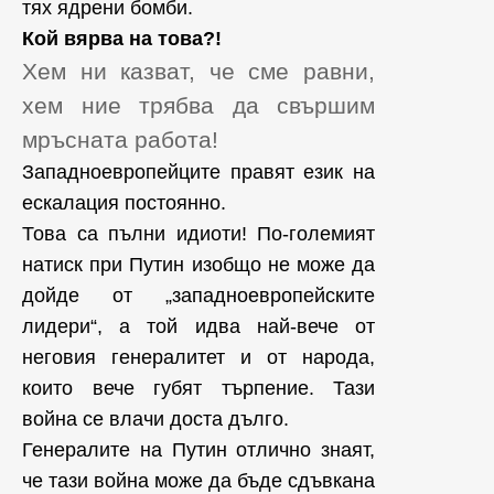
тях ядрени бомби.
Кой вярва на това?!
Хем ни казват, че сме равни,
хем ние трябва да свършим
мръсната работа!
Западноевропейците правят език на
ескалация постоянно.
Това са пълни идиоти! По-големият
натиск при Путин изобщо не може да
дойде от „западноевропейските
лидери“, а той идва най-вече от
неговия генералитет и от народа,
които вече губят търпение. Тази
война се влачи доста дълго.
Генералите на Путин отлично знаят,
че тази война може да бъде сдъвкана