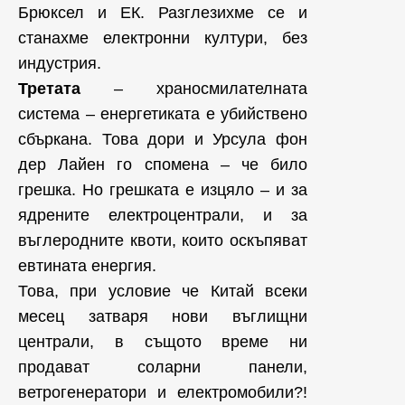
Брюксел и ЕК. Разглезихме се и
станахме електронни култури, без
индустрия.
Третата
– храносмилателната
система – енергетиката е убийствено
сбъркана. Това дори и Урсула фон
дер Лайен го спомена – че било
грешка. Но грешката е изцяло – и за
ядрените електроцентрали, и за
въглеродните квоти, които оскъпяват
евтината енергия.
Това, при условие че Китай всеки
месец затваря нови въглищни
централи, в същото време ни
продават соларни панели,
ветрогенератори и електромобили?!