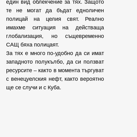
един вид облекчение за тях. Защото
те не могат да бъдат едноличен
полицай на целия свят. Реално
имахме ситуация на действаща
глобализация, но същевременно
САЩ бяха полицаят.
За тях е много по-удобно да си имат
западното полукълбо, да си ползват
ресурсите – както в момента търгуват
с венецуелския нефт, както вероятно
ще се случи и с Куба.