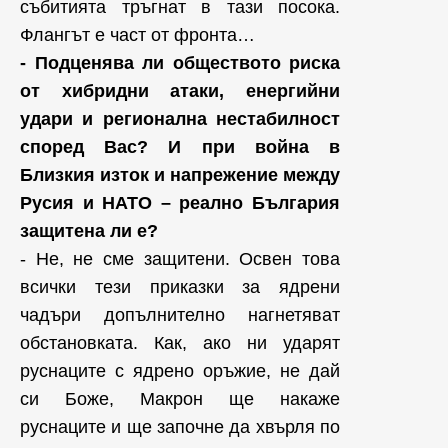
събитията тръгнат в тази посока.
Флангът е част от фронта…
- Подценява ли обществото риска
от хибридни атаки, енергийни
удари и регионална нестабилност
според Вас? И при война в
Близкия изток и напрежение между
Русия и НАТО – реално България
защитена ли е?
- Не, не сме защитени. Освен това
всички тези приказки за ядрени
чадъри допълнително нагнетяват
обстановката. Как, ако ни ударят
руснаците с ядрено оръжие, не дай
си Боже, Макрон ще накаже
руснаците и ще започне да хвърля по