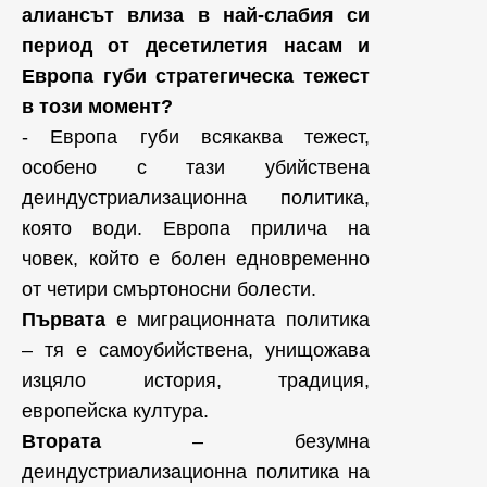
алиансът влиза в най-слабия си
период от десетилетия насам и
Европа губи стратегическа тежест
в този момент?
- Европа губи всякаква тежест,
особено с тази убийствена
деиндустриализационна политика,
която води. Европа прилича на
човек, който е болен едновременно
от четири смъртоносни болести.
Първата
е миграционната политика
– тя е самоубийствена, унищожава
изцяло история, традиция,
европейска култура.
Втората
– безумна
деиндустриализационна политика на