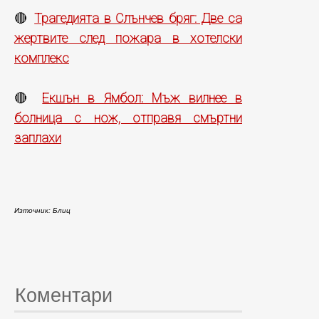
Трагедията в Слънчев бряг: Две са
🔴
жертвите след пожара в хотелски
комплекс
Екшън в Ямбол: Мъж вилнее в
🔴
болница с нож, отправя смъртни
заплахи
Източник: Блиц
Коментари