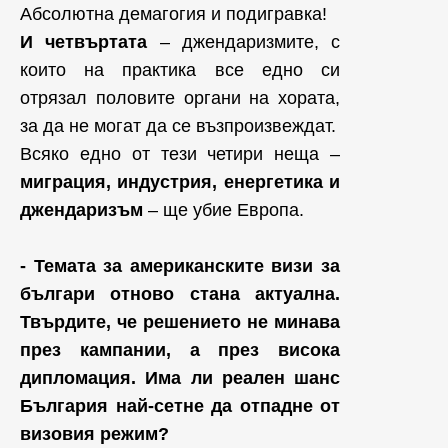
Абсолютна демагогия и подигравка!
И четвъртата
– джендаризмите, с
които на практика все едно си
отрязал половите органи на хората,
за да не могат да се възпроизвеждат.
Всяко едно от тези четири неща –
миграция, индустрия, енергетика и
джендаризъм
– ще убие Европа.
- Темата за американските визи за
българи отново стана актуална.
Твърдите, че решението не минава
през кампании, а през висока
дипломация. Има ли реален шанс
България най-сетне да отпадне от
визовия режим?