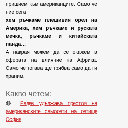
пришием към американците. Само че
ние сега
хем ръчкаме плешивия орел на
Америка, хем ръчкаме и руската
мечка, ръчкаме и китайската
панда…
А накрая можем да се окажем в
сферата на влияние на Африка.
Само че тогава ще трябва само да ги
храним.
Какво четем:
Радев удължава престоя на
🔴
американските самолети на летище
София