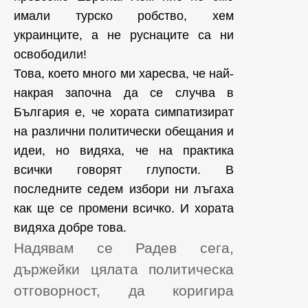
имали турско робство, хем
украинците, а не руснаците са ни
освободили!
Това, което много ми харесва, че най-
накрая започна да се случва в
България е, че хората симпатизират
на различни политически обещания и
идеи, но видяха, че на практика
всички говорят глупости. В
последните седем избори ни лъгаха
как ще се промени всичко. И хората
видяха добре това.
Надявам се Радев сега,
държейки цялата политическа
отговорност, да коригира