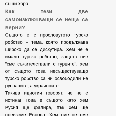
същи хора.
Как тези две
самоизключващи се неща са
верни?
Същото е с прословутото турско
робство – тема, която продължава
широко да се дискутира. Хем не е
имало турско робство, защото ние
"сме съжителствали с турците", хем
от същото това несъществуващо
турско робство са ни освободили не
руснаците, а украинците.
Такива идиотии говорят, че не е
истина! Това е същото като хем
Русия ще фалира, пък хем ще
превземе Европа. Хем ние не сме