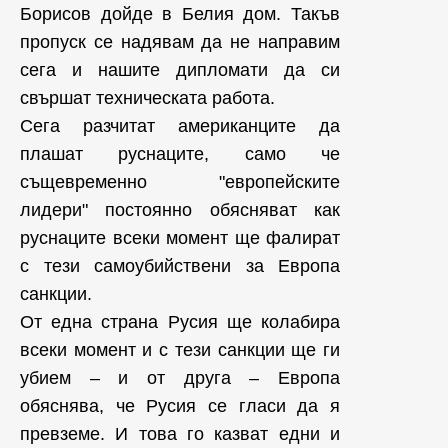
Борисов дойде в Белия дом. Такъв
пропуск се надявам да не направим
сега и нашите дипломати да си
свършат техническата работа.
Сега разчитат американците да
плашат руснаците, само че
същевременно "европейските
лидери" постоянно обясняват как
руснаците всеки момент ще фалират
с тези самоубийствени за Европа
санкции.
От една страна Русия ще колабира
всеки момент и с тези санкции ще ги
убием – и от друга – Европа
обяснява, че Русия се гласи да я
превземе. И това го казват едни и