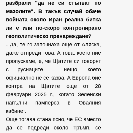
разбрали "да не си стъпват по
мазолите". В такъв случай обаче
войната около Иран реална битка
ли е или по-скоро контролирано
геополитическо пренареждане?
- Да, те го започнаха още от Аляска,
даже отпреди това. А това, което ние
пропускаме, е, че Щатите си говорят
с руснаците – нещо, което
официално не се казва. А Европа бие
контра на Щатите още от 28
февруари 2025 г., когато Зеленски
напълни памперса в Овалния
кабинет.
Още тогава стана ясно, че ЕС вместо
да се подреди около Тръмп, се