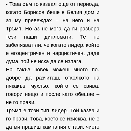
- Това съм го казвал още от периода,
когато Борисов беше в Белия дом и
аз му превеждах – на него и на
Тръмп. Но аз не мога да ги разбера
тези наши дипломати. Те не
забелязват ли, че когато лидер, който
е егоцентричен и нарцистичен, даде
дума, той не иска да се излага.
На такъв човек можеш много по-
добре да разчиташ, отколкото на
някакъв мухльо, който се свива,
говори нещо и после като обещае –
не го прави.
Тръмп е този тип лидер. Той казва и
го прави. Това, което се изисква, не е
да ми правиш кампания с тази, чието