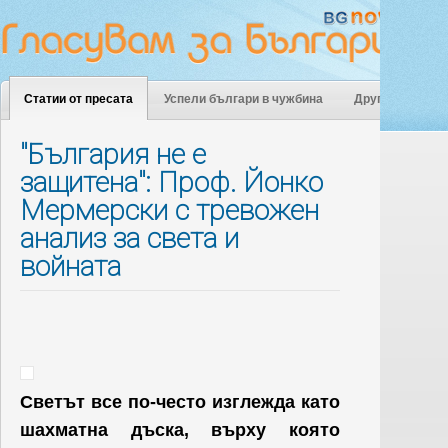
Статии от пресата
Успели българи в чужбина
Други
"България не е
защитена": Проф. Йонко
Мермерски с тревожен
анализ за света и
войната
Светът все по-често изглежда като
шахматна дъска, върху която