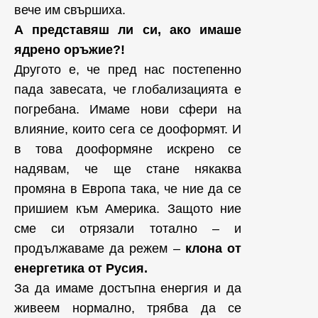
вече им свършиха.
А представяш ли си, ако имаше
ядрено оръжие?!
Другото е, че пред нас постепенно
пада завесата, че глобализацията е
погребана. Имаме нови сфери на
влияние, които сега се дооформят. И
в това дооформяне искрено се
надявам, че ще стане някаква
промяна в Европа така, че ние да се
пришием към Америка. Защото ние
сме си отрязали тотално – и
продължаваме да режем –
клона от
енергетика от Русия.
За да имаме достъпна енергия и да
живеем нормално, трябва да се