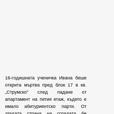
16-годишната ученичка Ивана беше
открита мъртва пред блок 17 в кв.
„Струмско" след падане от
апартамент на петия етаж, където е
имало абитуриентско парти. От
другата страна на сградата бе