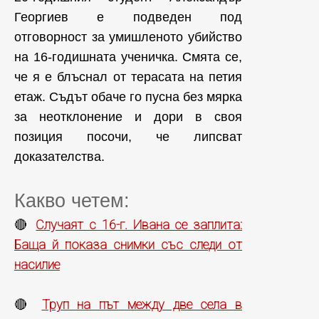
Георгиев е подведен под
отговорност за умишленото убийство
на 16-годишната ученичка. Смята се,
че я е блъснал от терасата на петия
етаж. Съдът обаче го пусна без мярка
за неотклонение и дори в своя
позиция посочи, че липсват
доказателства.
Какво четем:
Случаят с 16-г. Ивана се заплита:
🔴
Баща й показа снимки със следи от
насилие
Труп на път между две села в
🔴