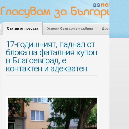
Статии от пресата
Успели българи в чужбина
Други
17-годишният, паднал от
блока на фаталния купон
в Благоевград, е
контактен и адекватен