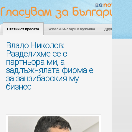
Статии от пресата
Успели българи в чужбина
Други
Владо Николов:
Разделихме се с
партньора ми, а
задлъжнялата фирма е
за занзибарския му
бизнес