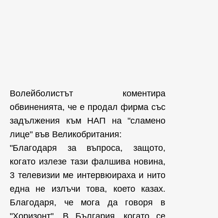
Волейболистът коментира
обвиненията, че е продал фирма със
задължения към НАП на "сламено
лице" във Великобритания:
"Благодаря за въпроса, защото,
когато излезе тази фалшива новина,
3 телевизии ме интервюираха и нито
една не излъчи това, което казах.
Благодаря, че мога да говоря в
"Хоризонт". В България, когато се