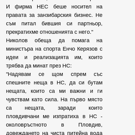
И фирма НЕС беше носител на
правата за занзибарския бизнес. Не
съм питал бившия си партньор,
прекратихме отношенията с него."
Николов обеща да помага на
министъра на спорта Енчо Керязов с
идеи и реализацията им, които
трябва да минат през НС:
"Надявам се щом спрем със
спешните неща в НС, да си бутам
нещата, които са ми важни и ги
чувствам като сила. На първо място
са нещата, заради които
пловдивчани ме изпратиха в НС -
околовръстното в Пловдив,
довеждането на чиста питейна вода