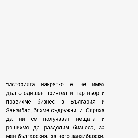
"Историята накратко е, че имах
дългогодишен приятел и партньор и
правихме бизнес в България и
Занзибар, бяхме съдружници. Спряха
да ни се получават нещата и
решихме да разделим бизнеса, за
мен българския, за него занзибарски.