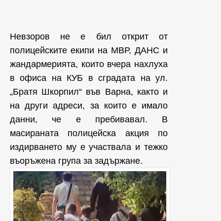
Невзоров не е бил открит от
полицейските екипи на МВР, ДАНС и
жандармерията, които вчера нахлуха
в офиса на КУБ в сградата на ул.
„Братя Шкорпил“ във Варна, както и
на други адреси, за които е имало
данни, че е пребивавал. В
масираната полицейска акция по
издирването му е участвала и тежко
въоръжена група за задържане.