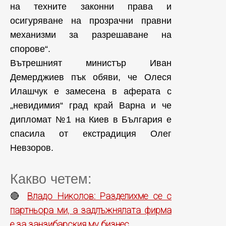
на техните законни права и
осигуряване на прозрачни правни
механизми за разрешаване на
спорове“.
Вътрешният министър Иван
Демерджиев пък обяви, че Олеся
Илашчук е замесена в аферата с
„невидимия“ град край Варна и че
дипломат №1 на Киев в България е
спасила от екстрадиция Олег
Невзоров.
Какво четем:
Владо Николов: Разделихме се с
🔴
партньора ми, а задлъжнялата фирма
е за занзибарския му бизнес