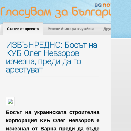
Статии от пресата
Успели българи в чужбина
Други
ИЗВЪНРЕДНО: Босът на
КУБ Олег Невзоров
изчезна, преди да го
арестуват
Босът на украинската строителна
корпорация КУБ Олег Невзоров е
изчезнал от Варна преди да бъде