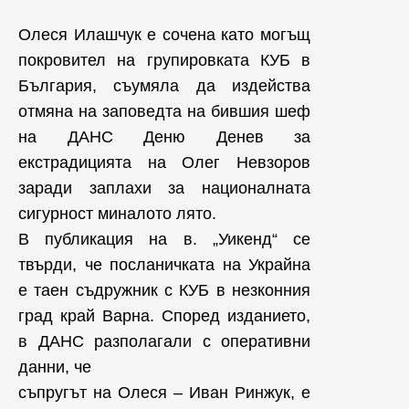
Олеся Илашчук е сочена като могъщ
покровител на групировката КУБ в
България, съумяла да издейства
отмяна на заповедта на бившия шеф
на ДАНС Деню Денев за
екстрадицията на Олег Невзоров
заради заплахи за националната
сигурност миналото лято.
В публикация на в. „Уикенд“ се
твърди, че посланичката на Украйна
е таен съдружник с КУБ в незконния
град край Варна. Според изданието,
в ДАНС разполагали с оперативни
данни, че
съпругът на Олеся – Иван Ринжук, е