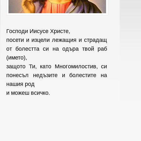
Господи Иисусе Христе,
посети и изцели лежащия и страдащ
от болестта си на одъра твой раб
(името),
защото Ти, като Многомилостив, си
понесъл недъзите и болестите на
нашия род
и можеш всичко.