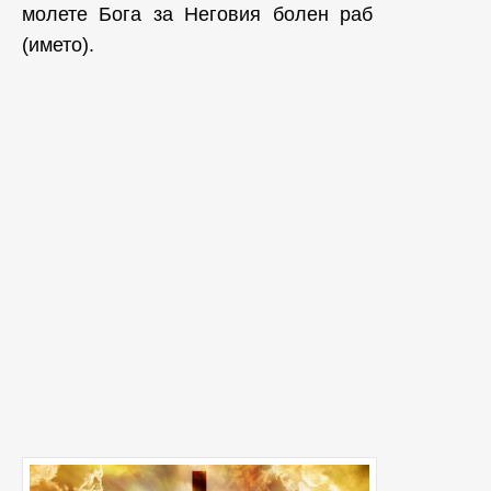
молете Бога за Неговия болен раб
(името).