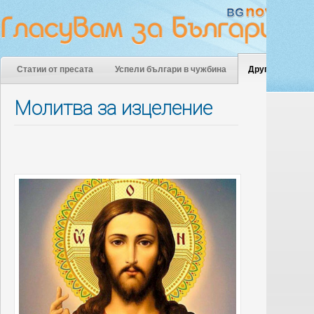
Статии от пресата
Успели българи в чужбина
Други
Молитва за изцеление