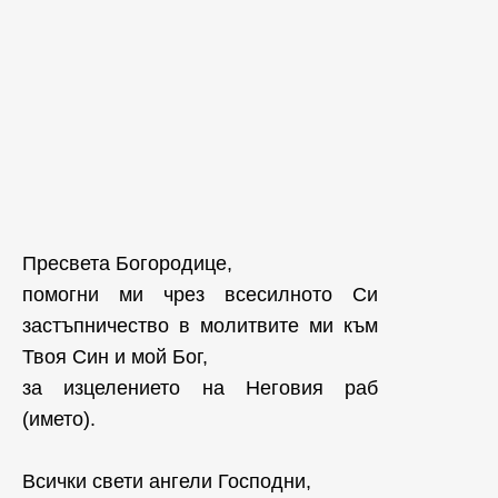
Пресвета Богородице,
помогни ми чрез всесилното Си
застъпничество в молитвите ми към
Твоя Син и мой Бог,
за изцелението на Неговия раб
(името).
Всички свети ангели Господни,