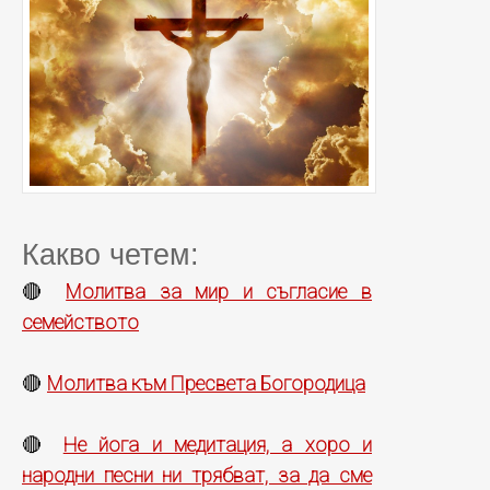
Какво четем:
Молитва за мир и съгласие в
🔴
семейството
Молитва към Пресвета Богородица
🔴
Не йога и медитация, а хоро и
🔴
народни песни ни трябват, за да сме