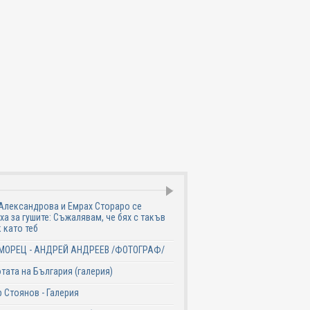
Александрова и Емрах Стораро се
ха за гушите: Съжалявам, че бях с такъв
 като теб
МОРЕЦ - АНДРЕЙ АНДРЕЕВ /ФОТОГРАФ/
тата на България (галерия)
 Стоянов - Галерия