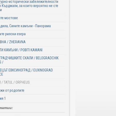
турно-исторически забележителности
 Кърджали, за които вероятно не сте
ли
ите мостове
дила, Сините камъни - Панорама
те рилски езера
ВНА / ZHERAVNA
ТИ КАМЪНИ / POBITI KAMANI
ГРАДЧИШКИТЕ СКАЛИ / BELOGRADCHIK
 /
ЕЦЪТ ЕВКСИНОГРАД / EUXINOGRAD
CE
 / TATUL / ORPHEUS
жи от родопите
ия 1
татии: