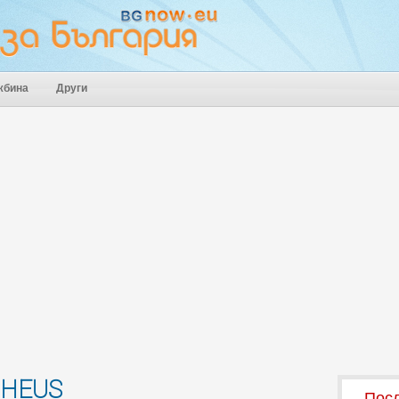
жбина
Други
PHEUS
Посл