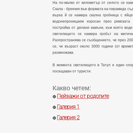
На по-малко от километър от селото се нам
Скала - брекчия във формата на пирамида съд
върха й се намира скална гробница с яйце
водонепроницаем хоросан през римската 
постройка от дялани камъни, към която вод
светилището се намира гробът на митичн
Разпространява се съобщението, че през 2004
се, че възраст около 3000 години (от време
размножава.
В момента светилището в Татул е един спор
посещаван от туристи.
Какво четем:
Пейзажи от родопите
🔴
Галерия 1
🔴
Галерия 2
🔴