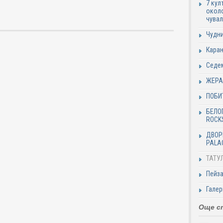
7 кул
около
чува
Чудн
Каран
Седем
ЖЕРА
ПОБИ
БЕЛО
ROCKS
ДВОР
PALA
ТАТУЛ
Пейза
Галер
Още с