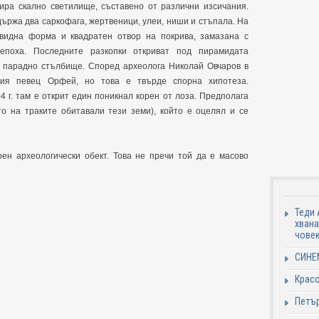
ира скално светилище, съставено от различни изсичания.
ържа два саркофага, жертвеници, улеи, ниши и стъпала. На
видна форма и квадратен отвор на покрива, замазана с
епоха. Последните разкопки откриват под пирамидата
и парадно стълбище. Според археолога Николай Овчаров в
ия певец Орфей, но това е твърде спорна хипотеза.
 г. там е открит един поникнал корен от лоза. Предполага
то на траките обитавали тези земи), който е оцелял и се
ен археологически обект. Това не пречи той да е масово
Теди 
хвана
човек
СИНЕ
Красо
Петър