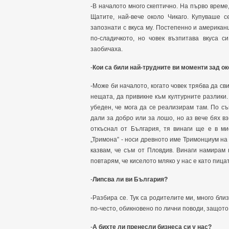
-В началото много скептично. На първо време
Щатите, най-вече около Чикаго. Купуваше с
запознати с вкуса му. Постепенно и американц
по-сладичкото, но човек възпитава вкуса с
заобичаха.
-
Кои са били най-трудните ви моменти зад о
-Може би началото, когато човек трябва да св
нещата, да привикне към културните разлики
убеден, че мога да се реализирам там. По с
дали за добро или за лошо, но аз вече бях в
откъснал от България, тя винаги ще е в ми
„Тримона” - носи древното име Тримонциум на 
казвам, че съм от Пловдив. Винаги намирам
повтарям, че киселото мляко у нас е като пица
-
Липсва ли ви България?
-Разбира се. Тук са родителите ми, много бли
по-често, обикновено по лични поводи, защото
-
А бихте ли пренесли бизнеса си у нас?