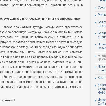
Зукъ
срока за годност с цел изследване на вкуса и броя на
апазва, броят на пробиотиците е намален, но все още в
Соня 
Мечта
ус булгарикус ли използвате, или влагате и пробиотици?
Бълга
коет
е няколко пробиотични култури, между които стрептококос
оза с лактобацилус булгарикус. Важно е обаче какви щамове
Белла
сцен
лектирали по начин, по който искаме. И тайната ни е в
икус се използва в почти всички млека по света и мисля, че
Приви
е използвана само у нас. Тя се среща свободно в природата
Север
вата, в мравуняци. Оттам нататък се взима и се отглежда
Атана
 прах и с нея може да се направи кисело мляко във всички
да о
 се гордеем с тази закваска, защото български учен е неин
Нина 
ашето мляко наблягаме, че използваме българска закваска,
прекр
то предлагаме, е в разфасовки от 170 г и 907 г. Имаме също
нтейнерчета, разделени на две. В едното е плодовото пюре,
Как е
ори капакът, човек може да си го смеси на вкус. Цената, на
Успел
 долара до 7 долара, и това зависи от магазина, както и от
единс
НАТО 
Истор
ело мляко?
Café 