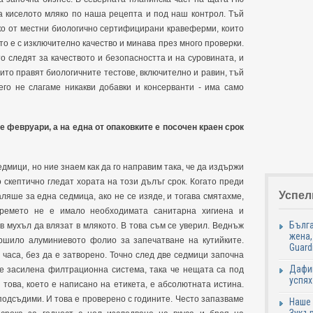
а киселото мляко по наша рецепта и под наш контрол. Тъй
ко от местни биологично сертифицирани кравеферми, които
то е с изключително качество и минава през много проверки.
о следят за качеството и безопасността и на суровината, и
оито правят биологичните тестове, включително и равин, тъй
его не слагаме никакви добавки и консерванти - има само
 февруари, а на една от опаковките е посочен краен срок
седмици, но ние знаем как да го направим така, че да издържи
 скептично гледат хората на този дълъг срок. Когато преди
Успел
аляше за една седмица, ако не се изяде, и тогава смятахме,
времето не е имало необходимата санитарна хигиена и
Бълга
в мухъл да влязат в млякото. В това съм се уверил. Веднъж
жена,
ршило алуминиевото фолио за запечатване на кутийките.
Guard
 часа, без да е затворено. Точно след две седмици започна
Дафин
ме засилена филтрационна система, така че нещата са под
успях
 това, което е написано на етикета, е абсолютната истина.
одсъдими. И това е проверено с годините. Често запазваме
Наше 