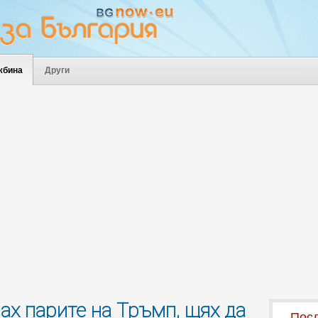
жбина
Други
ах парите на Тръмп, щях да
Посл