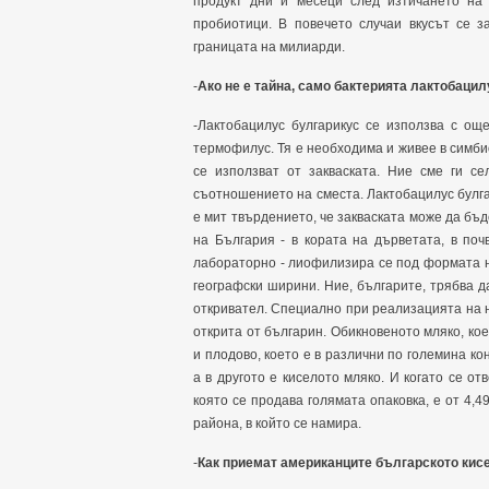
продукт дни и месеци след изтичането на 
пробиотици. В повечето случаи вкусът се з
границата на милиарди.
-
Ако не е тайна, само бактерията лактобацил
-Лактобацилус булгарикус се използва с ощ
термофилус. Тя е необходима и живее в симби
се използват от закваската. Ние сме ги се
съотношението на сместа. Лактобацилус булгар
е мит твърдението, че закваската може да бъд
на България - в кората на дърветата, в поч
лабораторно - лиофилизира се под формата на
географски ширини. Ние, българите, трябва да
откривател. Специално при реализацията на н
открита от българин. Обикновеното мляко, кое
и плодово, което е в различни по големина ко
а в другото е киселото мляко. И когато се отв
която се продава голямата опаковка, е от 4,49
района, в който се намира.
-
Как приемат американците българското кис