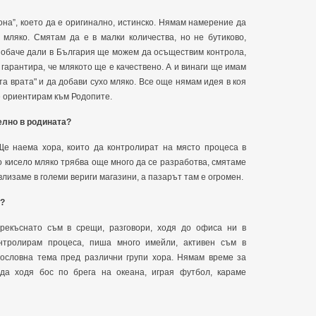
она”, което да е оригинално, истинско. Нямам намерение да
 мляко. Смятам да е в малки количества, но не бутиково,
 обаче дали в България ще можем да осъществим контрола,
 гарантира, че млякото ще е качествено. А и винаги ще имам
а врата" и да добави сухо мляко. Все още нямам идея в коя
е ориентирам към Родопите.
елно в родината?
 Ще наема хора, които да контролират на място процеса в
 кисело мляко трябва още много да се разработва, смятаме
лизаме в големи вериги магазини, а пазарът там е огромен.
а?
рекъснато съм в срещи, разговори, ходя до офиса ни в
нтролирам процеса, пиша много имейли, активен съм в
ословна тема пред различни групи хора. Нямам време за
 да ходя бос по брега на океана, играя футбол, караме