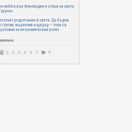
н избяга във Финландия и откри за света
Турунен
огатият родопчанин в света: Да бъдеш
 глупав, мързелив и щедър – това са
 условия за икономическия успех
татии:
К
1
2
3
4
5
6
7
8
9
10