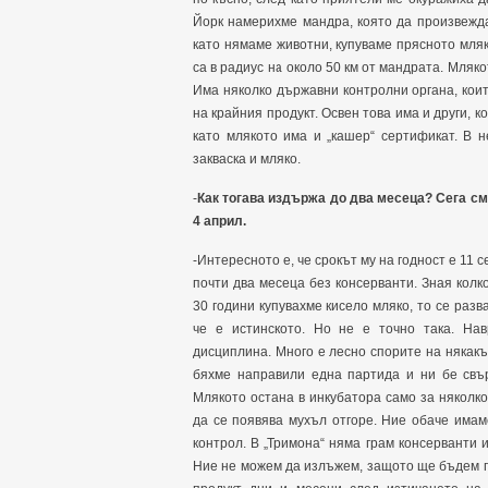
Йорк намерихме мандра, която да произвежд
като нямаме животни, купуваме прясното мля
са в радиус на около 50 км от мандрата. Мляко
Има няколко държавни контролни органа, коит
на крайния продукт. Освен това има и други, к
като млякото има и „кашер“ сертификат. В н
закваска и мляко.
-
Как тогава издържа до два месеца? Сега сме
4 април.
-Интересното е, че срокът му на годност е 11 
почти два месеца без консерванти. Зная колко
30 години купувахме кисело мляко, то се разв
че е истинското. Но не е точно така. На
дисциплина. Много е лесно спорите на някакъ
бяхме направили една партида и ни бе свъ
Млякото остана в инкубатора само за няколко
да се появява мухъл отгоре. Ние обаче има
контрол. В „Тримона“ няма грам консерванти и
Ние не можем да излъжем, защото ще бъдем п