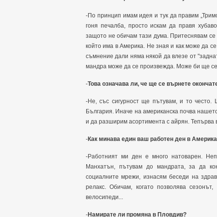
-По принцип имам идея и тук да правим „Трим
гоня печалба, просто искам да правя хубаво
защото не обичам тази дума. Притеснявам се
който има в Америка. Не зная и как може да се
съмнение дали няма някой да влезе от "заднат
мандра може да се произвежда. Може би ще с
-
Това означава ли, че ще се върнете окончат
-Не, със сигурност ще пътувам, и то често.
България. Иначе на американска почва нашето
и да разширим асортимента с айрян. Тепърва в
-
Как минава един ваш работен ден в Америк
-Работният ми ден е много натоварен. Неп
Манхатън, пътувам до мандрата, за да ко
социалните мрежи, изнасям беседи на здрав
релакс. Обичам, когато позволява сезонът,
велосипеди...
-
Намирате ли промяна в Пловдив?