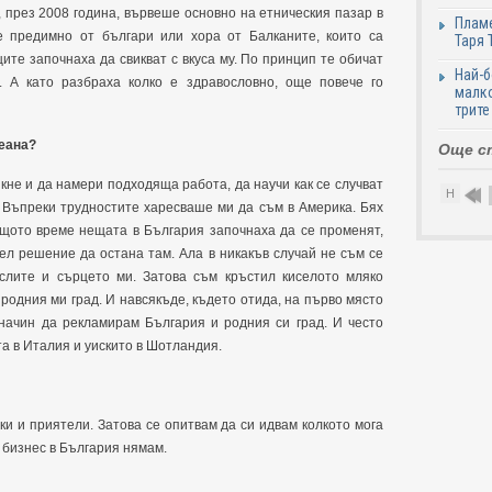
, през 2008 година, вървеше основно на етническия пазар в
Пламе
е предимно от българи или хора от Балканите, които са
Таря 
ите започнаха да свикват с вкуса му. По принцип те обичат
Най-б
и. А като разбраха колко е здравословно, още повече го
малко
трите
кеана?
Още с
икне и да намери подходяща работа, да научи как се случват
Н
. Въпреки трудностите харесваше ми да съм в Америка. Бях
ъщото време нещата в България започнаха да се променят,
зел решение да остана там. Ала в никакъв случай не съм се
слите и сърцето ми. Затова съм кръстил киселото мляко
родния ми град. И навсякъде, където отида, на първо място
 начин да рекламирам България и родния си град. И често
та в Италия и уискито в Шотландия.
зки и приятели. Затова се опитвам да си идвам колкото мога
 бизнес в България нямам.