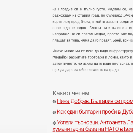
-В Пловдив си е пълно густо. Радвам се, ч
разхождам из Стария град, по булевард „Руск
къртя лед пред блока, в който живеят родите
опасно да не паднат. Блокът ни е пълен със ст
направя? Не си слагам медал, просто бях под
плащат за това, няма да го правя”. Брей, всич
Иначе много ми се иска да видя инфраструкту
гледайки разбитите тротоари и локви, както 
автентичното, но искам да го видя по-лъснат, 
щях да даря за обновяването на града.
Какво четем:
Нина Добрев: България се пром
🔴
Как един българин проби в Дуб
🔴
Успели търновци. Антоанета Ла
🔴
хуманитарна база на НАТО в Бел