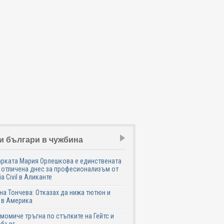
и българи в чужбина
рката Мария Орлешкова е единствената
 отличена днес за професионализъм от
ia Civil в Аликанте
а Тончева: Отказах да нижа тютюн и
 в Америка
момиче тръгна по стъпките на Гейтс и