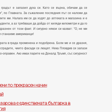
е градът е запазил духа си. Като се върна, обичам да се
и”, по Главната. За съжаление последния път се наложи да
лите ми. Налага им се да ходят до аптеката и магазина и е
уденти, а аз трябваше да дойда от хиляди километри и да го
разнен от този факт. И сигурно някои си казват: ”О, не ми
ки станахме американци!
рата в града променена и подобрена. Боли ме и се дразня,
и сградите, чиито фасади се лющят. Нека Пловдив си запази
по-оправен. Ако имах парите на Доналд Тръмп, със сигурност
ени по прекрасен начин
ай
зарова е единствената българка в
гия