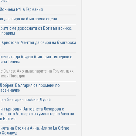
рбърг
Йончева №1 в Германия
я да свиря на българска сцена
рите сме докоснати от Бог във всичко,
о правим
 Христова: Мечтая да свиря на българска
а
легията да бъдеш българин - интервю с
ина Тенева
с Вълев: Ако имах парите на Тръмп, щях
бновя Пловдив
Добрев: България се промени по
асен начин
дин българин проби в Дубай
и търновци. Антоанета Лазарова е
твената българка в хуманитарна база на
в Белгия
ията на Стоян и Анна. Или за La Crème
в Холивуд