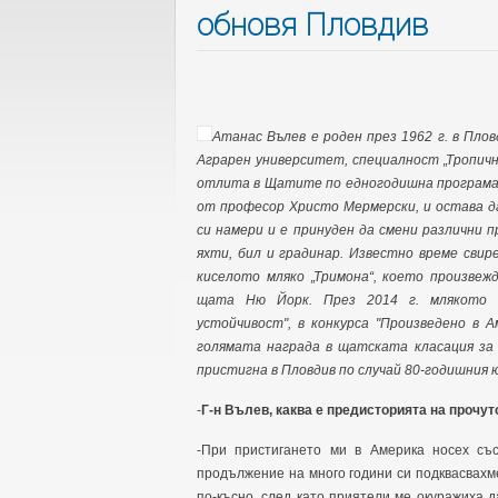
обновя Пловдив
Атанас Вълев е роден през 1962 г. в Пло
Аграрен университет, специалност „Тропич
отлита в Щатите по едногодишна програма з
от професор Христо Мермерски, и остава д
си намери и е принуден да смени различни 
яхти, бил и градинар. Известно време свир
киселото мляко „Тримона“, което произвеж
щата Ню Йорк. През 2014 г. млякото с
устойчивост", в конкурса "Произведено в А
голямата награда в щатската класация за 
пристигна в Пловдив по случай 80-годишния ю
-
Г-н Вълев, каква е предисторията на прочу
-При пристигането ми в Америка носех съ
продължение на много години си подквасвахме
по-късно, след като приятели ме окуражиха 