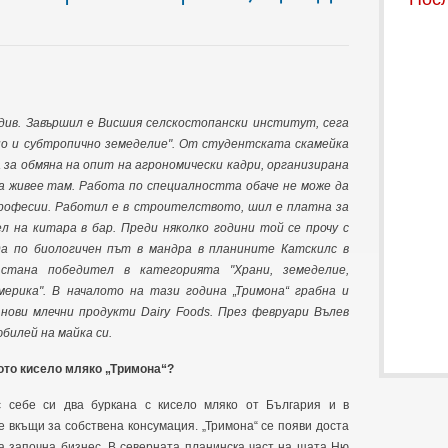
вдив. Завършил е Висшия селскостопански институт, сега
но и субтропично земеделие". От студентската скамейка
а обмяна на опит на агрономически кадри, организирана
а живее там. Работа по специалността обаче не може да
професии. Работил е в строителството, шил е платна за
ел на китара в бар. Преди няколко години той се прочу с
да по биологичен път в мандра в планините Катскилс в
тана победител в категорията "Храни, земеделие,
мерика". В началото на тази година „Тримона“ грабна и
нови млечни продукти Dairy Foods. През февруари Вълев
билей на майка си.
тото кисело мляко „Тримона“?
с себе си два буркана с кисело мляко от България и в
 вкъщи за собствена консумация. „Тримона“ се появи доста
да започна бизнес. В северната планинска част на щата Ню